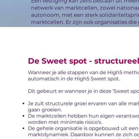
Een vestiging kan zelfs bestaan uit meer
netwerk van marktcellen, zowel nationaal
autonoom, met een sterk solidariteitspr
marktcellen. Er zijn ook organisaties di
De Sweet spot - structuree
Wanneer je alle stappen van de High5 metho
automatisch in de High5 Sweet spot.
Dit gebeurt er wanneer je in deze ‘Sweet spo
Je zult structurele groei ervaren van alle mar
gaan groeien.
De marktcellen hebben hun eigen verantwoo
worden met minimale risico's.
De gehele organisatie is opgebouwd uit een 
marktdynamiek. Daardoor kunnen ze zich oo