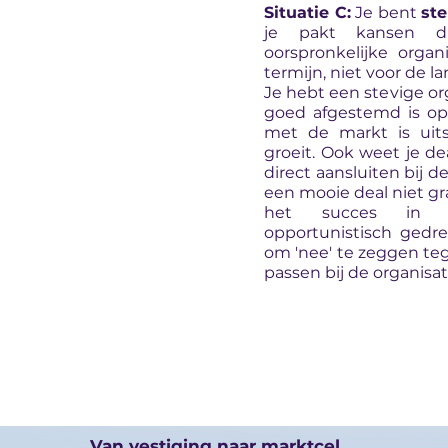
Situatie C:
Je bent
ste
je pakt kansen d
oorspronkelijke organ
termijn, niet voor de l
Je hebt een stevige org
goed afgestemd is op 
met de markt is uits
groeit. Ook weet je de
direct aansluiten bij d
een mooie deal niet gra
het succes in al
opportunistisch gedre
om 'nee' te zeggen teg
passen bij de organisat
Van vestiging naar marktcel