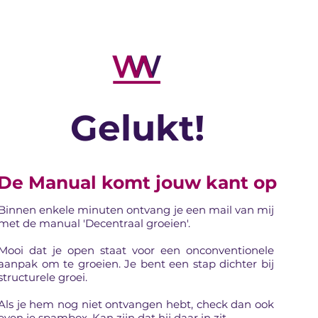
Gelukt!
De Manual komt jouw kant op
Binnen enkele minuten ontvang je een mail van mij
met de manual 'Decentraal groeien'.
Mooi dat je open staat voor een onconventionele
aanpak om te groeien. Je bent een stap dichter bij
structurele groei.
Als je hem nog niet ontvangen hebt, check dan ook
even je spambox. Kan zijn dat hij daar in zit.